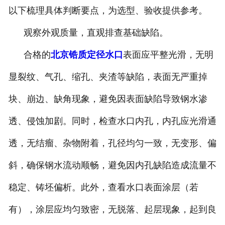
以下梳理具体判断要点，为选型、验收提供参考。
观察外观质量，直观排查基础缺陷。
合格的
北京锆质定径水口
表面应平整光滑，无明
显裂纹、气孔、缩孔、夹渣等缺陷，表面无严重掉
块、崩边、缺角现象，避免因表面缺陷导致钢水渗
透、侵蚀加剧。同时，检查水口内孔，内孔应光滑通
透，无结瘤、杂物附着，孔径均匀一致，无变形、偏
斜，确保钢水流动顺畅，避免因内孔缺陷造成流量不
稳定、铸坯偏析。此外，查看水口表面涂层（若
有），涂层应均匀致密，无脱落、起层现象，起到良