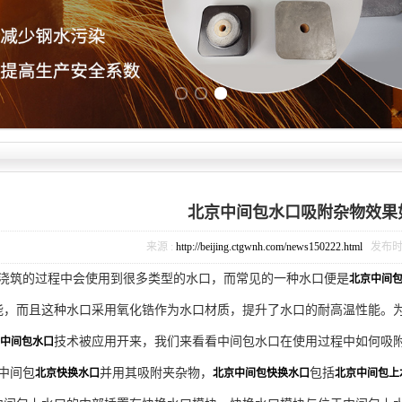
Previous slide
Next slide
北京中间包水口吸附杂物效果
来源 :
http://beijing.ctgwnh.com/news150222.html
发布时间 :
浇筑的过程中会使用到很多类型的水口，而常见的一种水口便是
北京中间
能，而且这种水口采用氧化锆作为水口材质，提升了水口的耐高温性能。
技术被应用开来，我们来看看中间包水口在使用过程中如何吸
中间包水口
中间包
并用其吸附夹杂物，
包括
北京快换水口
北京中间包快换水口
北京中间包上