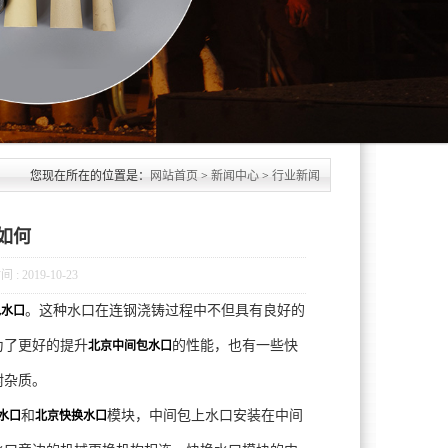
您现在所在的位置是：
网站首页
>
新闻中心
>
行业新闻
如何
 2019-10-23
。这种水口在连钢浇铸过程中不但具有良好的
包水口
为了更好的提升
的性能，也有一些快
北京中间包水口
附杂质。
和
模块，中间包上水口安装在中间
水口
北京快换水口