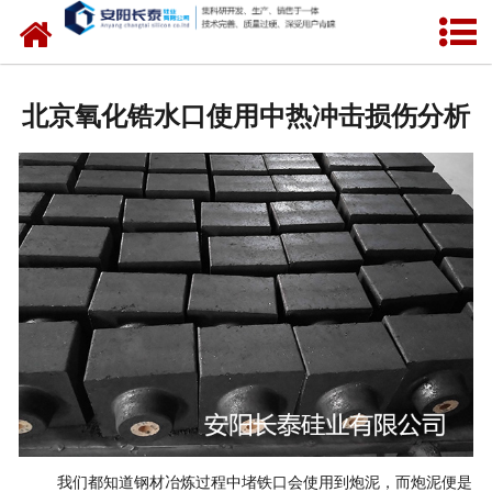
网站首页
公司概况
北京氧化锆水口使用中热冲击损伤分析
氧化锆水口
中间包水口
定径水口
产品中心
新闻中心
联系我们
我们都知道钢材冶炼过程中堵铁口会使用到炮泥，而炮泥便是