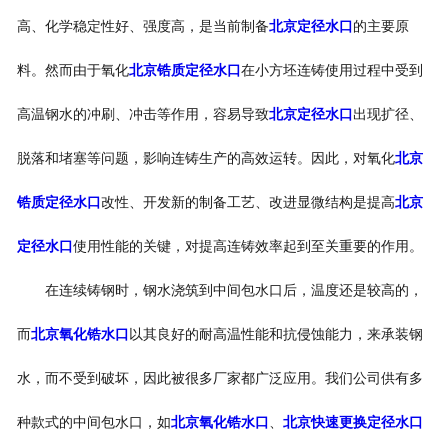
高、化学稳定性好、强度高，是当前制备
北京定径水口
的主要原
料。然而由于氧化
北京锆质定径水口
在小方坯连铸使用过程中受到
高温钢水的冲刷、冲击等作用，容易导致
北京定径水口
出现扩径、
脱落和堵塞等问题，影响连铸生产的高效运转。因此，对氧化
北京
锆质定径水口
改性、开发新的制备工艺、改进显微结构是提高
北京
定径水口
使用性能的关键，对提高连铸效率起到至关重要的作用。
在连续铸钢时，钢水浇筑到中间包水口后，温度还是较高的，
而
北京氧化锆水口
以其良好的耐高温性能和抗侵蚀能力，来承装钢
水，而不受到破坏，因此被很多厂家都广泛应用。我们公司供有多
种款式的中间包水口，如
北京氧化锆水口
、
北京快速更换定径水口